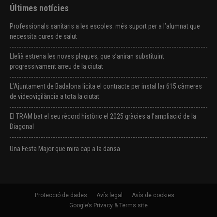
Últimes notícies
Professionals sanitaris a les escoles: més suport per a l’alumnat que
necessita cures de salut
Llefià estrena les noves plaques, que s’aniran substituint
progressivament arreu de la ciutat
L’Ajuntament de Badalona licita el contracte per instal·lar 615 càmeres
de videovigilància a tota la ciutat
El TRAM bat el seu rècord històric el 2025 gràcies a l’ampliació de la
Diagonal
Una Festa Major que mira cap a la dansa
Protecció de dades
Avís legal
Avís de cookies
Google’s Privacy & Terms site