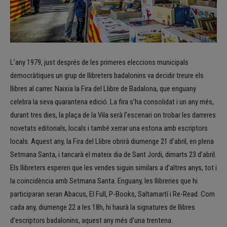
L’any 1979, just després de les primeres eleccions municipals
democràtiques un grup de llibreters badalonins va decidir treure els
llibres al carrer. Naixia la Fira del Llibre de Badalona, que enguany
celebra la seva quarantena edició. La fira s’ha consolidat i un any més,
durant tres dies, la plaça de la Vila serà l’escenari on trobar les darreres
novetats editorials, locals i també xerrar una estona amb escriptors
locals. Aquest any, la Fira del Llibre obrirà diumenge 21 d’abril, en plena
Setmana Santa, i tancarà el mateix dia de Sant Jordi, dimarts 23 d’abril.
Els llibreters esperen que les vendes siguin similars a d’altres anys, tot i
la coincidència amb Setmana Santa. Enguany, les llibreries que hi
participaran seran Abacus, El Full, P-Books, Saltamartí i Re-Read. Com
cada any, diumenge 22 a les 18h, hi haurà la signatures de llibres
d’escriptors badalonins, aquest any més d’una trentena.