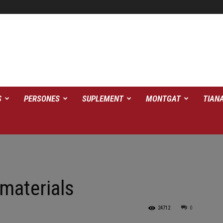
S
PERSONES
SUPLEMENT
MONTGAT
TIAN
 materials
24712
0