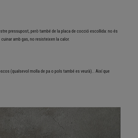
stre pressupost, però també de la placa de cocció escollida: no és
u cuinar amb gas, no resisteixen la calor.
 foscos (qualsevol molla de pa o pols també es veurà)… Així que