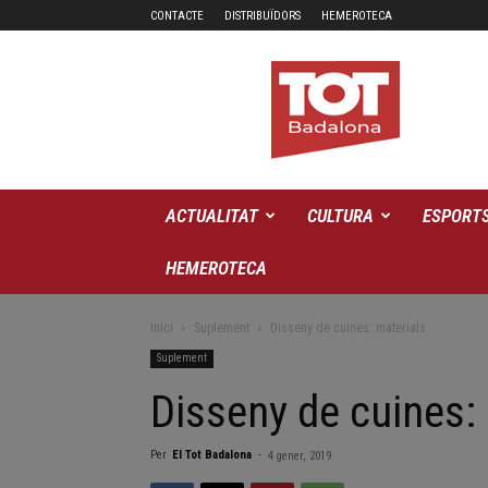
CONTACTE
DISTRIBUÏDORS
HEMEROTECA
El
TOT
Badalona
ACTUALITAT
CULTURA
ESPORT
HEMEROTECA
Inici
Suplement
Disseny de cuines: materials
Suplement
Disseny de cuines:
Per
El Tot Badalona
-
4 gener, 2019