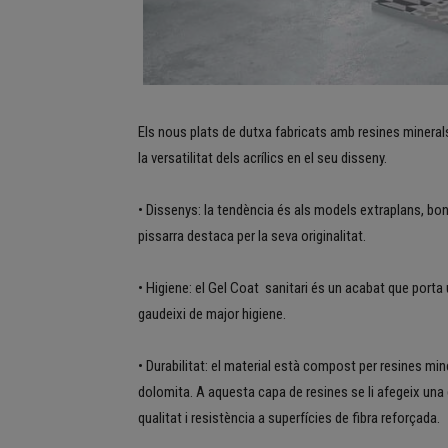
Els nous plats de dutxa fabricats amb resines minerals
la versatilitat dels acrílics en el seu disseny.
• Dissenys: la tendència és als models extraplans, bonic
pissarra destaca per la seva originalitat.
• Higiene: el Gel Coat
sanitari és un acabat que porta
gaudeixi de major higiene.
• Durabilitat: el material està compost per resines min
dolomita. A aquesta capa de resines se li afegeix una d
qualitat i resistència a superfícies de fibra reforçada.