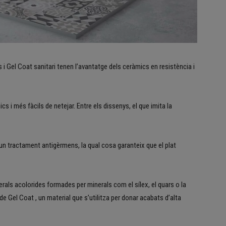
 i Gel Coat sanitari tenen l’avantatge dels ceràmics en resistència i
s i més fàcils de netejar. Entre els dissenys, el que imita la
 un tractament antigèrmens, la qual cosa garanteix que el plat
erals acolorides formades per minerals com el sílex, el quars o la
e Gel Coat , un material que s’utilitza per donar acabats d’alta