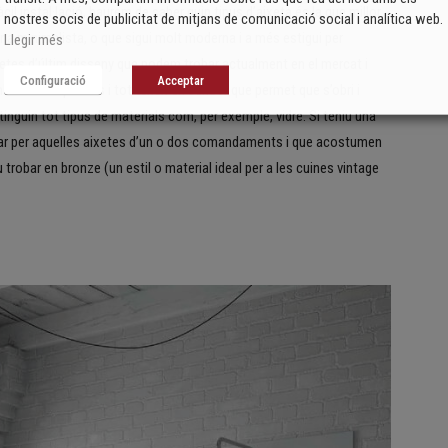
il instal·lació, haurem de saber quin tipus d’aixeta és la que millor
nostres socis de publicitat de mitjans de comunicació social i analítica web.
ina minimalista, o que sigui molt moderna i a més estigui per
Llegir més
xetes d’últim disseny que podem trobar actualment en el mercat i
Configuració
Acceptar
 models que fins i tot tenen un sensor que permet que s’obri i
nguin tot tipus de materials com, per exemple, vidre. Si teniu una
optar per aquelles aixetes d’un o dos comandaments i que acostumen
trobar en bronze (un estil o material ideal per a les cuines vintage