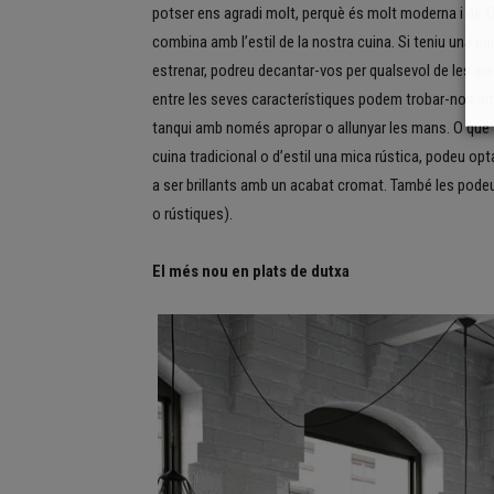
potser ens agradi molt, perquè és molt moderna i de fàc
combina amb l’estil de la nostra cuina. Si teniu una cu
estrenar, podreu decantar-vos per qualsevol de les ai
entre les seves característiques podem trobar-nos amb
tanqui amb només apropar o allunyar les mans. O que ti
cuina tradicional o d’estil una mica rústica, podeu 
a ser brillants amb un acabat cromat. També les podeu 
o rústiques).
El més nou en plats de dutxa