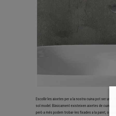
Escollir les aixetes per a la nostra cuina pot ser un
sol model. Bàsicament existeixen aixetes de cuina q
però a més podem trobar-les fixades a la paret, o en e