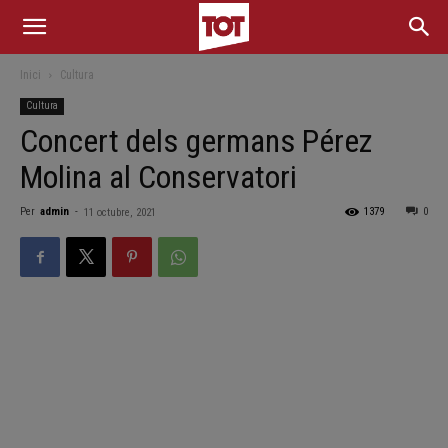
Inici
Cultura
Cultura
Concert dels germans Pérez
Molina al Conservatori
Per
admin
-
1379
0
11 octubre, 2021