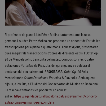
El professor de piano Lluís Pérez Molina juntament amb la seva
germana Lourdes Pérez Molina ens proposen un concert de l’art de les
transcripcions per a piano a quatre mans. Aquest dijous, presentaran
dues magistrals transcripcions d’obres de diferents estils: l’Octet op.
20 de Mendelssohn, transcrita pel mateix compositor i les Cuatro
estaciones Porteñas de Piazzola, del qui enguany se celebra el
centenari del seu naixement.
PROGRAMA:
Octet Op. 20
Felix
Mendelssohn
Cuatro Estaciones Porteñas
A.Piazzolla. Serà aquest
dijous, a les 20h, a l’Auditori del Conservatori de Música de Badalona.
La reserva d’entrades les podeu fer en aquest
enllaç:
https://agendacultural.badalona.cat/esdeveniment/concert-
extraordinari-germans-perez-molina