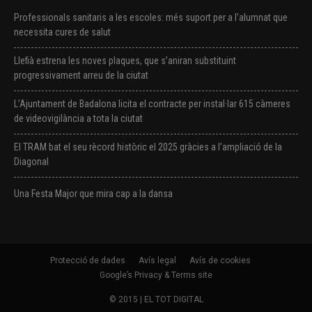
Professionals sanitaris a les escoles: més suport per a l’alumnat que
necessita cures de salut
Llefià estrena les noves plaques, que s’aniran substituint
progressivament arreu de la ciutat
L’Ajuntament de Badalona licita el contracte per instal·lar 615 càmeres
de videovigilància a tota la ciutat
El TRAM bat el seu rècord històric el 2025 gràcies a l’ampliació de la
Diagonal
Una Festa Major que mira cap a la dansa
Protecció de dades
Avís legal
Avís de cookies
Google’s Privacy & Terms site
© 2015 | EL TOT DIGITAL